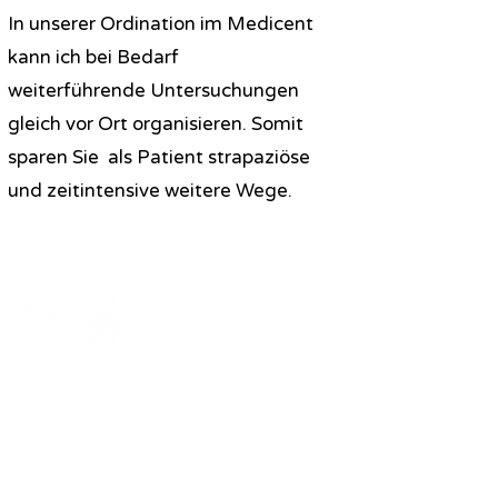
In unserer Ordination im Medicent
kann ich bei Bedarf
weiterführende
Untersuchungen
gleich vor Ort organisieren. Somit
sparen Sie als Patient strapaziöse
und zeitintensive weitere Wege.
Ordination Dr.
Schwabegger
Fachärzte für
Plastische Rekonstruktive und Ästhetische
Chirurgie
Handchirurgie