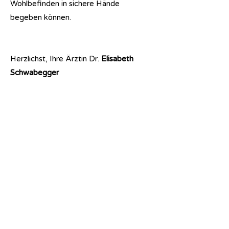
Wohlbefinden in sichere Hände
begeben können.
Herzlichst,
Ihre Ärztin Dr.
Elisabeth
Schwabegger
Ordination Dr.
Schwabegger
Fachärzte für
Plastische Rekonstruktive und Ästhetische
Chirurgie
Handchirurgie