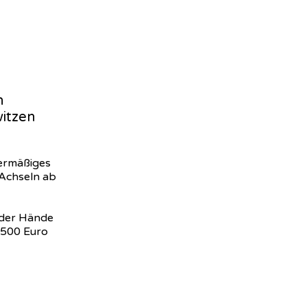
n
itzen
ermäßiges
 Achseln ab
der Hände
 500 Euro