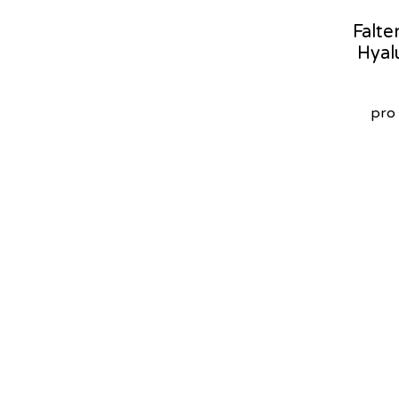
Falte
Hyal
pro