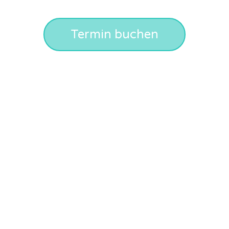
Termin buchen
Menü
rdination Dr.
chwabegger
Über Uns
Leistungen
Terminbuchung
Preisliste
d Ästhetische Chirurgie