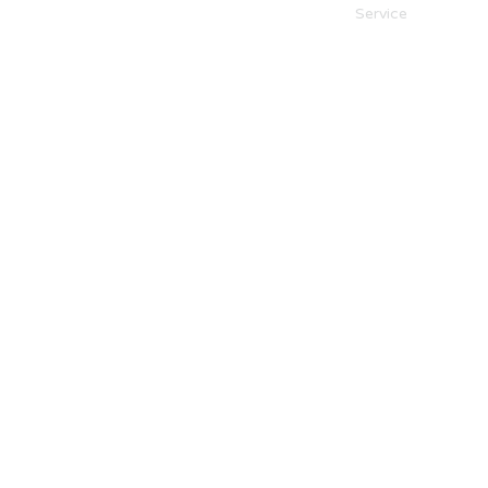
Service
Kontakt
Datenschutz
Impressum
Cookies