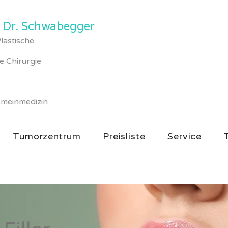
n Dr. Schwabegger
lastische
e Chirurgie
gie
gemeinmedizin
Tumorzentrum
Preisliste
Service