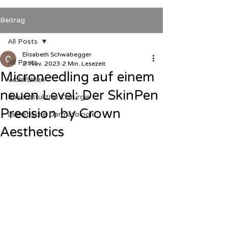
Beitrag
All Posts
Elisabeth Schwabegger
All Posts
2. Nov. 2023
2 Min. Lesezeit
Microneedling auf einem
Wohlfühlen
neuen Level: Der SkinPen
Rekonstruktive Chirurgie
Precision by Crown
ästhetische Dermatologie
Aesthetics