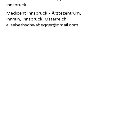
Innsbruck
Medicent Innsbruck - Ärztezentrum,
Innrain, Innsbruck, Österreich
elisabethschwabegger@gmail.com
Ordination Dr.
Schwabegger
Fachärzte für
Plastische Rekonstruktive und Ästhetische
Chirurgie
Handchirurgie
Ärztin für Allgemeinmedizin
Kontakt