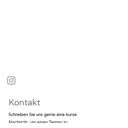
MEDICENT Innsbruck
Innrain 143, 4. Stock
6020 Innsbruck
info@schwabegger.com
Elisabeth Schwabegger
​
+43 676 7767557
Anton
Schwabegger
+43 699 10107733
Kontakt
Schreiben Sie uns gerne eine kurze
Nachricht, um einen Termin zu