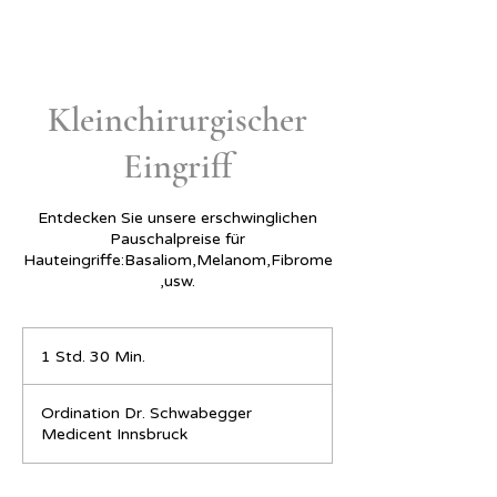
Kleinchirurgischer
Eingriff
Entdecken Sie unsere erschwinglichen
Pauschalpreise für
Hauteingriffe:Basaliom,Melanom,Fibrome
,usw.
1 Std. 30 Min.
1
S
t
Ordination Dr. Schwabegger
d
Medicent Innsbruck
3
0
M